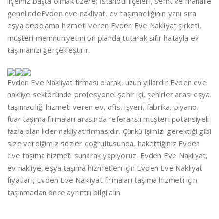
ilçemiz başta olmak üzere; İstanbul ilçeleri, semt ve mahalle
genelindeEvden eve nakliyat, ev taşımacılığının yanı sıra
eşya depolama hizmeti veren Evden Eve Nakliyat şirketi,
müşteri memnuniyetini ön planda tutarak sıfır hatayla ev
taşımanızı gerçekleştirir.
Evden Eve Nakliyat firması olarak, uzun yıllardır Evden eve
nakliye sektöründe profesyonel şehir içi, şehirler arası eşya
taşımacılığı hizmeti veren ev, ofis, işyeri, fabrika, piyano,
fuar taşıma firmaları arasında referanslı müşteri potansiyeli
fazla olan lider nakliyat firmasıdır. Çünkü işimizi gerektiği gibi
size verdiğimiz sözler doğrultusunda, hakettiğiniz Evden
eve taşıma hizmeti sunarak yapıyoruz. Evden Eve Nakliyat,
ev nakliye, eşya taşıma hizmetleri için Evden Eve Nakliyat
fiyatları, Evden Eve Nakliyat firmaları taşıma hizmeti için
taşınmadan önce ayrıntılı bilgi alın.
Evden Eve Nakliyat