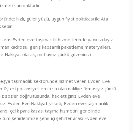
hizmeti sunmaktadır.
ünde; hızlı, güler yüzlü, uygun fiyat politikası ile Ata
ssedin.
er arasıEvden eve taşımacılık hizmetlerinde yanınızdayız.
eleman kadrosu, geniş kapsamlı paketleme materyalleri,
e Nakliyat olarak, mutluyuz çünkü güveninizi
e eşya taşımacılık sektöründe hizmet veren Evden Eve
müşteri potansiyeli en fazla olan nakliye firmasıyız çünkü
imiz sözler doğrultusunda, hak ettiğiniz Evden eve
ruz. Evden Eve Nakliyat şirketi, Evden eve taşımacılık
iyano, çelik para kasası taşıma hizmetini genelinde
e tüm şehirlerimize şehir içi şehirler arası Evden eve