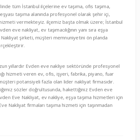
linde tüm İstanbul ilçelerine ev taşıma, ofis taşıma,
eşyası taşıma alanında profesyonel olarak şehir içi,
 hizmeti vermekteyiz. ilçemiz başta olmak üzere; İstanbul
den eve nakliyat, ev taşımacılığının yanı sıra eşya
akliyat şirketi, müşteri memnuniyetini ön planda
rçekleştirir.
uzun yıllardır Evden eve nakliye sektöründe profesyonel
lığı hizmeti veren ev, ofis, işyeri, fabrika, piyano, fuar
üşteri potansiyeli fazla olan lider nakliyat firmasıdır.
rdiğimiz sözler doğrultusunda, hakettiğiniz Evden eve
den Eve Nakliyat, ev nakliye, eşya taşıma hizmetleri için
Eve Nakliyat firmaları taşıma hizmeti için taşınmadan